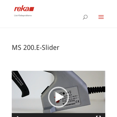
Löst Klebeprobleme
MS 200.E-Slider
Video-
Player