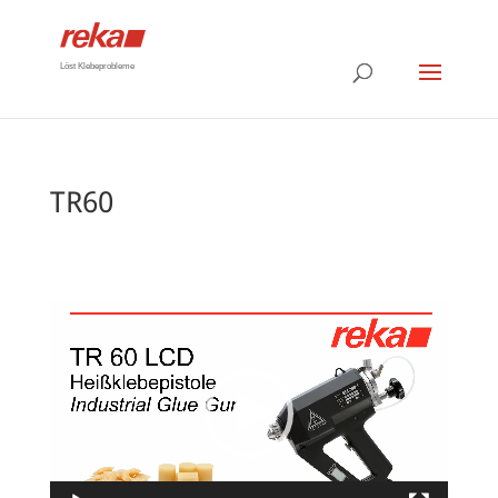
Löst Klebeprobleme
TR60
Video-
Player